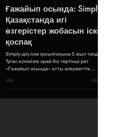
Simply
Jun 2
1 min read
Ғажайып осында: Simply
Қазақстанда игі
өзгерістер жобасын іске
қоспақ
Simply-дің іске қосылғанына 5 жыл толды.
Туған күнімізге орай біз төртінші рет
«Ғажайып осында» атты әлеуметтік
жобаны іске қосамыз. Бұл
қазақстандықтардың армандарын
қолдайтын Simply бастамасы. 2–16
маусым аралығында әрбір Simply
пайдаланушысы қатыса алады. Жоба
ауылдық жерлердегі білім беру мен