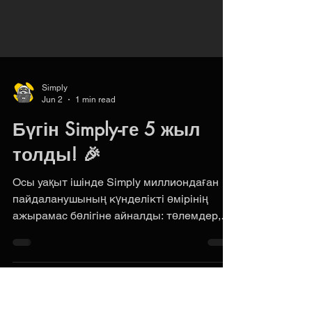
Simply
Jun 2
1 min read
Бүгін Simply-ге 5 жыл
толды! 🎉
Осы уақыт ішінде Simply миллиондаған
пайдаланушының күнделікті өмірінің
ажырамас бөлігіне айналды: төлемдер,
аударымдар, кешбэк және үйреншікті