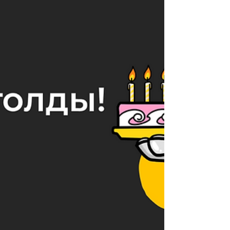
жастардың IT-кәсіпкерлігін қолдауға
арналған. Біз ауылда тұрып, білім алып,
IT дағдыларын дамытып жүрген, өз
цифрлы жобасын іске қосуды
армандайтын немесе технология
саласында алғашқ