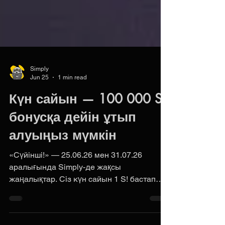
Simply
Jun 25
1 min read
Күн сайын — 100 000 S!
бонусқа дейін ұтып
алуыңыз мүмкін
«Сүйінші!» — 25.06.26 мен 31.07.26
аралығында Simply-де жақсы
жаңалықтар. Сіз күн сайын 1 S! бастап
100 000 S! бонусқа дейін ала аласыз. Не
істеу керек: Simply-дің басты бетіндегі