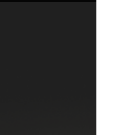
«Сүйінші» акциясының баннерін
басыңыз. «1 S! бонусқа Сүйінші алуды»
таңдаңыз. Бонустардың есептелгені
туралы хабарлама күтіңіз. Әр Сүйіншіні
ашу әрекеті 7 күн бойы жарамды,
сондықтан оны өзіңізге ыңғайлы уақытта
істей аласыз. Акцияның толық
ережелерімен осында танысуға болады:
Сәттілік серігің