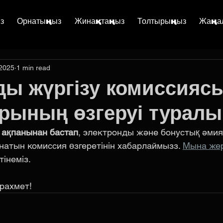
з
Орнатыңыз
Жинақтаңыз
Толтырыңыз
Жаңа
 2025
1 min read
ы жүргізу комиссияс
рының өзгеруі туралы
 ақпанынан бастап
, электронды және бонустық әми
натын комиссия өзгеретінін хабарлаймызз. 
Мына же
інеміз.
 рахмет!