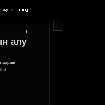
лықтар
FAQ
ын алу
яндарды 
рде