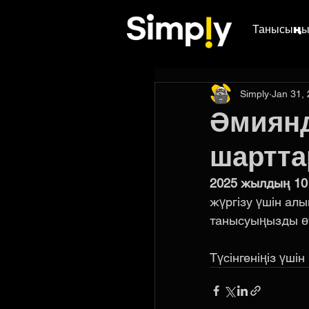
Танысыңы
Simply
Jan 31,
Әмиянд
шартта
2025 жылдың 10
жүргізу үшін алы
танысуыңызды өт
Түсінгеніңіз үшін