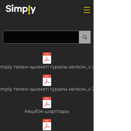
imply төлем қызметі туралы келісім_v 2.1
imply төлем қызметі туралы келісім_v 2.1
Кешбэк шарттары