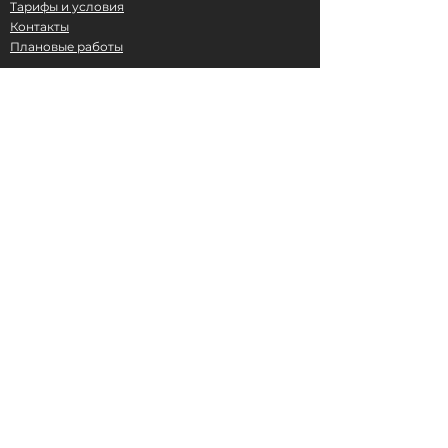
Тарифы и условия
Контакты
Плановые работы
Услуги предоставляются Платежной
организацией "КАЗЕВРОМОБАЙЛ", учетная
регистрация в Национальном Банке
Республики Казахстан №02-18-035 от
05.05.2018
г.