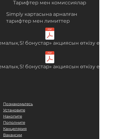
Тарифтер мен комиссиялар
Simply картасына арналған
тарифтер мен лимиттер
емалық S! бонустар» акциясын өткізу ережелері
емалық S! бонустар» акциясын өткізу ережелері
Познакомьтесь
Установите
Накопите
Пополните
Канцелярия
Вакансии