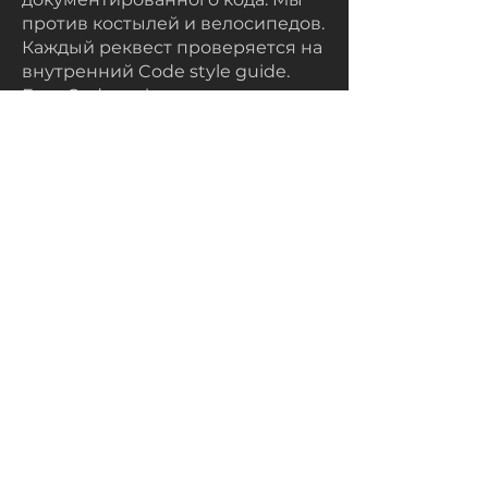
против костылей и велосипедов.
Каждый реквест проверяется на
внутренний Code style guide.
Есть Code review
Отправляйте нам
резюме
Te
legram
На
почту
simplysupport@kazeuromobile.k
z
Танысыңыз
Орнатыңыз
Жинақтаңыз
Толтырыңыз
Кеңсе
Бос жұмыс орындары
Тарифтер мен шарттар
Контактілер