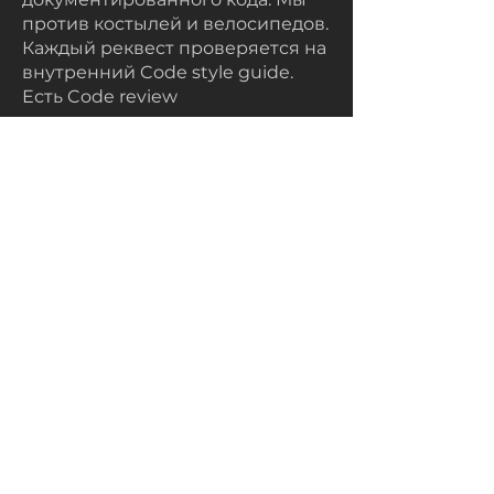
против костылей и велосипедов.
Каждый реквест проверяется на
внутренний Code style guide.
Есть Code review
Отправляйте нам
резюме
Te
legram
На
почту
simplysupport@kazeuromobile.k
z
Познакомьтесь
Установите
Накопите
Пополните
Канцелярия
Вакансии
Тарифы и условия
Контакты