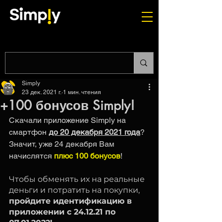
Simply
23 дек. 2021 г.
1 мин. чтения
+100 бонусов Simply!
Скачали приложение Simply на 
смартфон 
до 20 декабря 2021 года
? 
Значит, уже 24 декабря Вам 
начислятся 
плюс 100 бонусов
!
Чтобы обменять их на реальные 
деньги и потратить на покупки, 
пройдите идентификацию в 
приложении с 24.12.21 по 