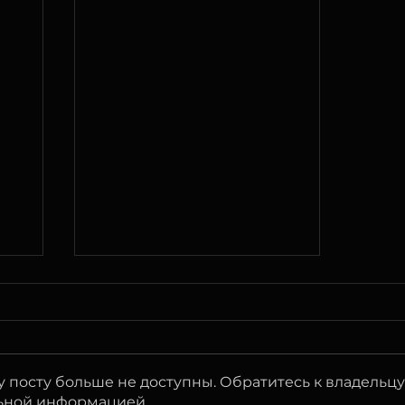
Уведомление о смене
юридического адреса
Уважаемые клиенты и
партнёры! ТОО
 посту больше не доступны. Обратитесь к владельцу
«КАЗЕВРОМОБАЙЛ» (БИН
льной информацией.