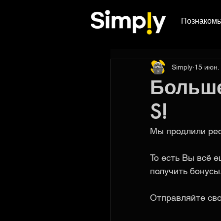
Познакомь
Simply
15 июн. 
Больше
S!
Мы продлили реф
То есть Вы всё 
получить бонусы.
Отправляйте свой