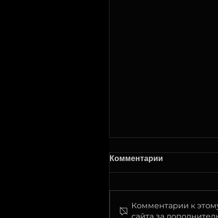
Плановые работы
Комментарии
Мы работаем над
улучшением сервиса,
поэтому количество
Комментарии к этому
плановых работ
сайта за дополните