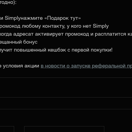
годно): 
и Simplyнажмите «Подарок тут»
омокод любому контакту, у кого нет Simply
когда адресат активирует промокод и расплатится к
ещанный бонус
лучит повышенный кешбэк с первой покупки!
 условия акции
в новости о запуске реферальной п