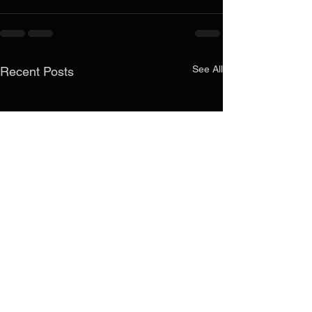
See All
Recent Posts
Заңды мекенжайдың