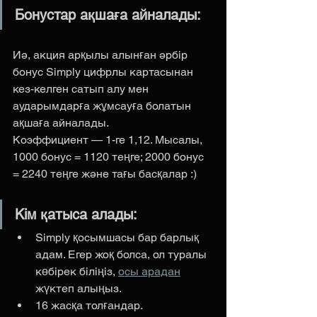
Бонустар ақшаға айналады: 
Иә, акция арқылы алынған әрбір 
бонус Simply цифрлы картасынан 
кез-келген сатып алу мен 
аударымдарға жұмсауға болатын 
ақшаға айналады. 
Коэффициент — 1-ге 1,12. Мысалы, 
1000 бонус = 1120 теңге; 2000 бонус 
= 2240 теңге және тағы басқалар :) 
Кім қатыса алады: 
Simply қосымшасы бар барлық 
адам. Егер жоқ болса, ол туралы 
көбірек біліңіз, 
осы арадан
жүктеп алыңыз.
16 жасқа толғандар.