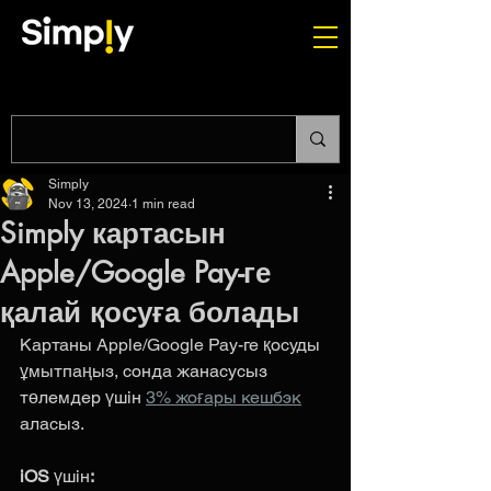
Simply
Nov 13, 2024
1 min read
Simply картасын
Apple/Google Pay-ге
қалай қосуға болады
Картаны Apple/Google Pay-ге қосуды 
ұмытпаңыз, сонда жанасусыз 
төлемдер үшін 
3% жоғары кешбэк
аласыз.
iOS 
үшін
: