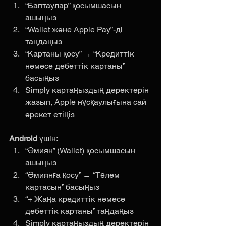
“Баптаулар” қосымшасын 
ашыңыз
“Wallet және Apple Pay”-ді 
таңдаңыз
“Картаны қосу” → “Кредиттік 
немесе дебеттік картаны” 
басыңыз
Simply картаңыздың деректерін 
жазып, Apple нұсқаулығына сай 
әрекет етіңіз
Android 
үшін
:
“Әмиян” (Wallet) қосымшасын 
ашыңыз
“Әмиянға қосу” → “Төлем 
картасын” басыңыз
“+ Жаңа кредиттік немесе 
дебеттік картаны” таңдаңыз
Simply картаңыздың деректерін 