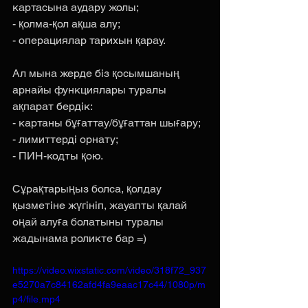
картасына аудару жолы;
- қолма-қол ақша алу;
- операциялар тарихын қарау.
Ал мына жерде біз қосымшаның 
арнайы функциялары туралы 
ақпарат бердік:
- картаны бұғаттау/бұғаттан шығару;
- лимиттерді орнату;
- ПИН-кодты қою.
Сұрақтарыңыз болса, қолдау 
қызметіне жүгініп, жауапты қалай 
оңай алуға болатыны туралы 
жадынама роликте бар =)
https://video.wixstatic.com/video/318f72_937
e5270a7c84162afd4fa9eaac17c44/1080p/m
p4/file.mp4