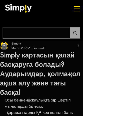
Simply
Mar 2, 2022
1 min read
Simply картасын қалай
басқаруға болады?
Аударымдар, қолма-қол
ақша алу және тағы
басқа!
Осы бейненұсқаулықта бір шертіп 
мыналарды білесіз:
- қаражаттарды ҚР кез келген банк 