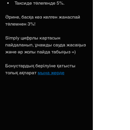
Таксиде төлегенде 5%.
Әрине, басқа кез келген жанаспай 
төлемнен 3%!
Simply цифрлы картасын 
пайдаланып, ұнамды сауда жасаңыз 
және әр жолы пайда табыңыз =)
Бонустардың берілуіне қатысты 
толық ақпарат 
мына жерде