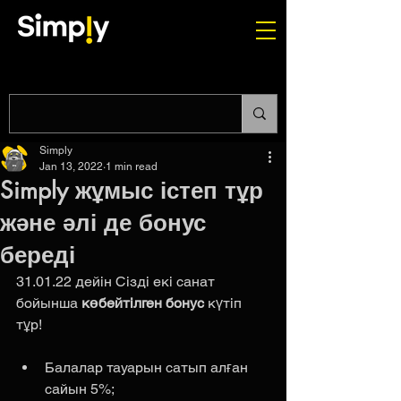
Simply
Jan 13, 2022
1 min read
Simply жұмыс істеп тұр
және әлі де бонус
береді
31.01.22 дейін Сізді екі санат 
бойынша 
көбейтілген бонус
 күтіп 
тұр!
Балалар тауарын сатып алған 
сайын 5%;