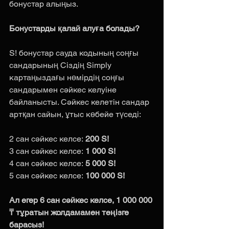
бонустар алыңыз.
Бонустарды қалай алуға болады?
S! бонустар сауда кодының соңғы 
сандарының Сіздің Simply 
картаңыздағы нөмірдің соңғы 
сандарымен сәйкес келуіне 
байланысты. Сәйкес келетін сандар 
артқан сайын, ұтыс көбейе түседі:
2 сан сәйкес келсе:
 200 S!
3 сан сәйкес келсе:
 1 000 S!
4 сан сәйкес келсе:
 5 000 S!
5 сан сәйкес келсе:
 100 000 S!
Ал егер 6 сан сәйкес келсе, 1 000 000 
₸ тұратын жолдамамен теңізге 
барасыз!