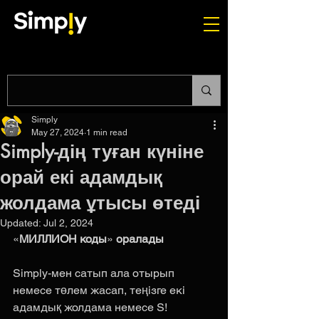
Simply
May 27, 2024
1 min read
Simply-дің туған күніне
орай екі адамдық
жолдама ұтысы өтеді
Updated:
Jul 2, 2024
«
МИЛЛИОН коды
» 
оралады
Simply-мен сатып ала отырып 
немесе төлем жасап, теңізге екі 
адамдық жолдама немесе S! 