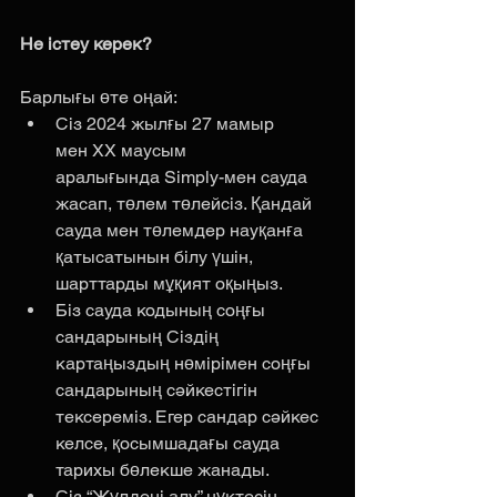
Не істеу керек?
Барлығы өте оңай:
Сіз 2024 жылғы 27 мамыр 
мен ХХ маусым 
аралығында Simply-мен сауда 
жасап, төлем төлейсіз. Қандай 
сауда мен төлемдер науқанға 
қатысатынын білу үшін, 
шарттарды мұқият оқыңыз.
Біз сауда кодының соңғы 
сандарының Сіздің 
картаңыздың нөмірімен соңғы 
сандарының сәйкестігін 
тексереміз. Егер сандар сәйкес 
келсе, қосымшадағы сауда 
тарихы бөлекше жанады.
Сіз “Жүлдені алу” нүктесін 