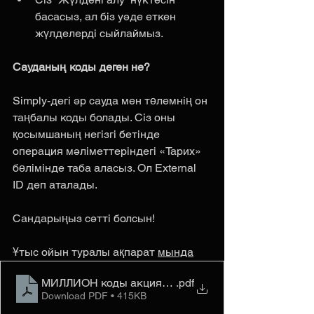
басасыз, ал біз уәде еткен 
жүлделерді сыйлаймыз.
Сауданың коды деген не?
Simply-дегі әр сауда мен төлемнің он 
таңбалы коды болады. Сіз оны 
қосымшаның негізгі бетінде 
операция мәліметтеріндегі «Тарих» 
бөлімінде таба аласыз. Ол External 
ID деп аталады.
Сандарыңыз сәтті болсын!
Ұтыс ойын туралы ақпарат 
мында
МИЛЛИОН коды акциясының толық ережелері (1)
.pdf
Download PDF • 415KB