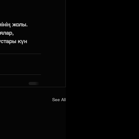
інің жолы. 
ялар, 
устары күн 
See All