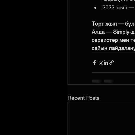
2022 жыл — 
Төрт жыл — бұл 
Алда — Simply-д
сервистер мен те
сайын пайдалан
Recent Posts