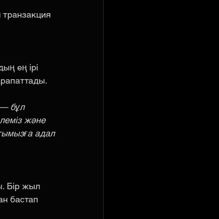
м
 транзакция 
ың ең ірі 
марапаттады.
 — бұл 
леміз және 
ымызға адал 
. Бір жыл 
н бастап 