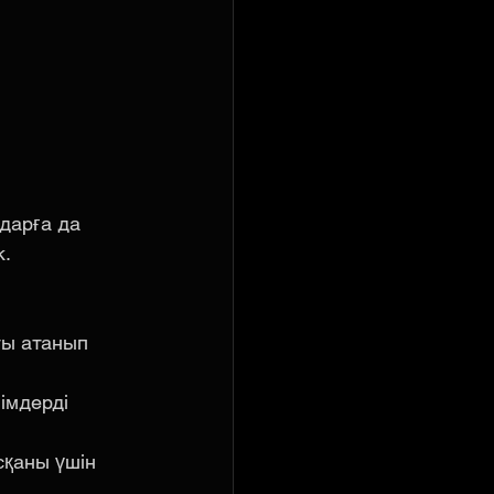
дарға да 
к.
ы атанып 
імдерді 
қаны үшін 