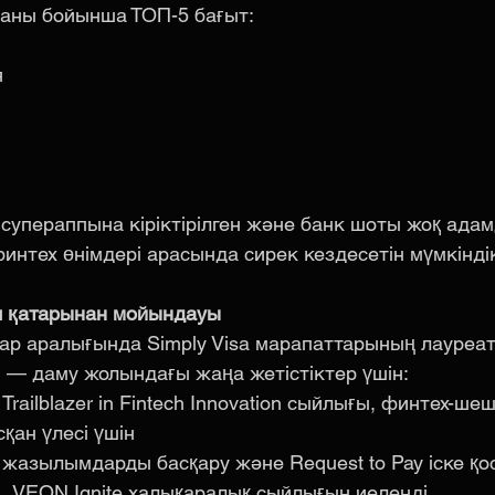
аны бойынша ТОП-5 бағыт:
я
супераппына кіріктірілген және банк шоты жоқ адам
финтех өнімдері арасында сирек кездесетін мүмкінді
л қатарынан мойындауы
р аралығында Simply Visa марапаттарының лауреат
 — даму жолындағы жаңа жетістіктер үшін:
railblazer in Fintech Innovation сыйлығы, финтех-шеш
қан үлесі үшін
жазылымдарды басқару және Request to Pay іске қос
 VEON Ignite халықаралық сыйлығын иеленді