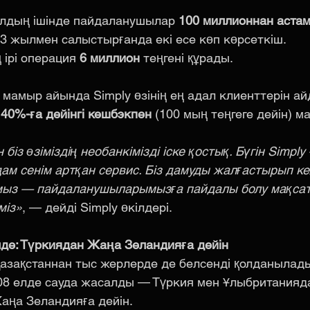
ылдың ішінде пайдаланушылар 
100 миллионнан аста
23 жылмен салыстырғанда екі есе көп көрсеткіш.
 ірі операция 
6 миллион
 теңгені құрады.
амыр айында Simply өзінің ең адал клиенттерін айд
 
40%-ға дейінгі кешбэкпен
 (100 мың теңгеге дейін) 
біз өзіміздің необанкімізді іске қостық. Бүгін Simply
ам сенім артқан сервис. Біз дамуды жалғастырып ке
мыз — пайдаланушыларымызға пайдалы болу мақсат
міз»
, — дейді Simply өкілдері.
де: Түркиядан Жаңа Зеландияға дейін
Қазақстаннан тыс жерлерде де белсенді қолданылады
08 елде сауда жасалды — Түркия мен Ұлыбританияда
аңа Зеландияға дейін.