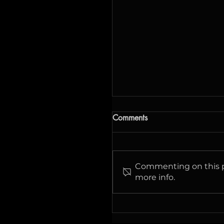
Жоспарлы жұмыстар
Comments
Біз сервисті жақсарту
бойынша жұмыс істеп
жатырмыз, сондықтан
Commenting on this po
жоспарлы жұмыстардың
more info.
саны артты. Толығырақ:
Тамыз Күні Уақыты Әсері
05.08.2026 23:30-08:00
Janymda-дағы "Simply"