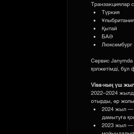
Транзакциялар с
Түркия
Ұлыбритани
Қытай
БАӘ
Люксембург
Сервис Janymda 
қолжетімді, бұл 
Visa-ның үш жы
2022–2024 жылда
отырды, әр жолы
2024 жыл — T
дамытуға қос
2023 жыл — 
мойындалып,