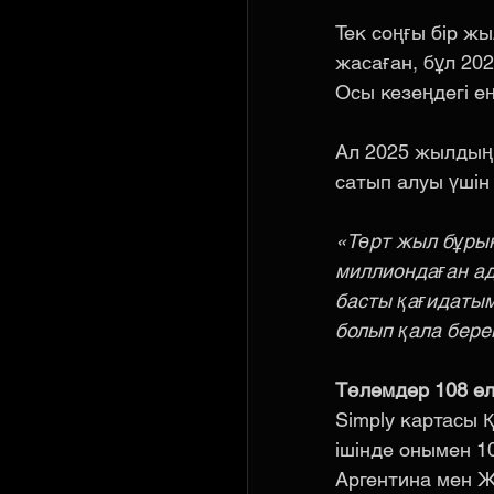
Тек соңғы бір ж
жасаған, бұл 20
Осы кезеңдегі ең
Ал 2025 жылдың м
сатып алуы үшін
«Төрт жыл бұрын 
миллиондаған ад
басты қағидаты
болып қала бере
Төлемдер 108 ел
Simply картасы 
ішінде онымен 1
Аргентина мен Ж