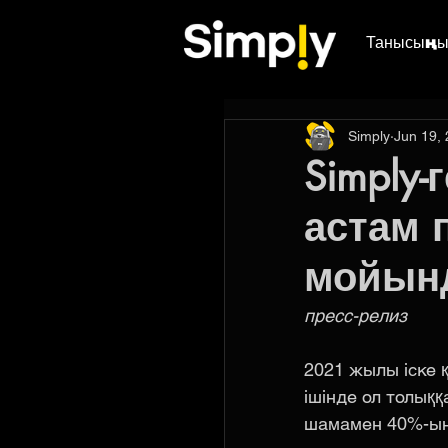
Танысыңы
Simply
Jun 19,
Simply
астам 
мойын
пресс-релиз
2021 жылы іске 
ішінде ол толық
шамамен 40%-ын