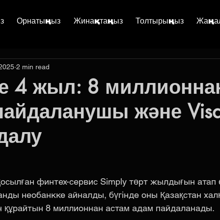
з
Орнатыңыз
Жинақтаңыз
Толтырыңыз
Жаңа
 2025
2 min read
-ге 4 жыл: 8 миллионна
пайдаланушы және Vis
далу
қосылған финтех-сервис Simply төрт жылдығын атап ө
қанды необанкке айналды, бүгінде оны Қазақстан ха
 құрайтын 8 миллионнан астам адам пайдаланады.