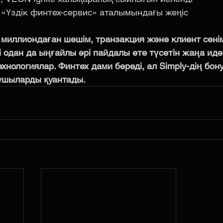
«Үздік финтех-сервис» аталымындағы жеңіс
миллиондаған шешім, транзакция және клиент сенім
і одан да ыңғайлы әрі пайдалы ете түсетін жаңа иде
хнологиялар. Финтех дами береді, ал Simply-дің бон
ушыларды қуантады.