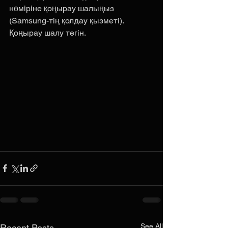
нөміріне қоңырау шалыңыз 
(Samsung-тің қолдау қызметі). 
Қоңырау шалу тегін.
See All
Recent Posts