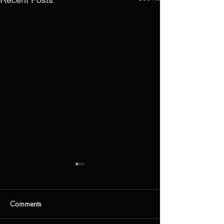
Заңды мекенжайдың
өзгергені туралы
хабарлама
Құрметті клиенттер мен
Comments
серіктестер!