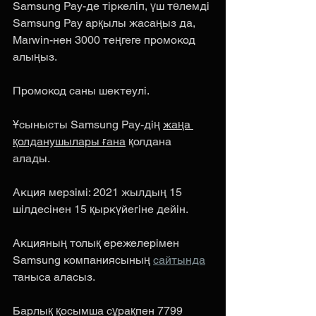
Samsung Pay-де тіркеліп, үш төлемді 
Samsung Pay арқылы жасаңыз да, 
Marwin-нен 3000 теңгеге промокод 
алыңыз. 
Промокод саны шектеулі.
Ұсынысты Samsung Pay-дің 
жаңа 
қолданушылары ғана
 қолдана 
алады. 
Акция мерзімі: 2021 жылдың 15 
шілдесінен 15 қыркүйегіне дейін.
Акцияның толық ережелерімен 
Samsung компаниясының 
сайтында
таныса аласыз.
Барлық қосымша сұрақпен 7799 