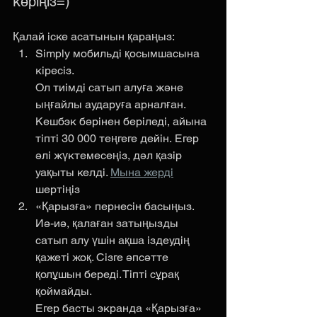
көріңіз=) 
Қалай іске асатынын қараңыз: 
Simply мобильді қосымшасына 
кіресіз. 
Ол тиімді сатып алуға және 
ыңғайлы аударуға арналған. 
Кешбэк бәрінен беріледі, айына 
тіпті 30 000 теңгеге дейін.
Егер 
әлі жүктемесеңіз, дәл қазір 
уақыты келді. 
Мына жерді
шертіңіз
«Қарызға» пернесін басыңыз. 
Иә-иә, қалаған затыңызды 
сатып алу үшін ақша іздеудің 
қажеті жоқ. Сізге әпсәтте 
қолұшын береді. Тіпті сұрақ 
қоймайды. 
Егер басты экранда «Қарызға» 