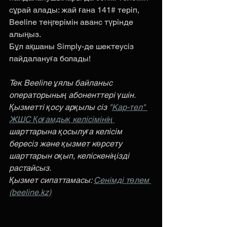
сұрай алады: жай ғана 141# теріп, 
Beeline теңгерімін аванс түрінде 
алыңыз.
Бұл ақшаны Simply-де шектеусіз 
пайдалануға болады!
Тек Beeline ұялы байланыс 
операторының абоненттері үшін.
Қызметті қосу арқылы сіз 
"
Кар-тел" 
ЖШС Қоғамдық келісімінің 
шарттарына қосылуға келісім 
бересіз және қызмет көрсету 
шарттарын оқып, келіскеніңізді 
растайсыз.
Қызмет сипаттамасы: 
Сенімді төлем 
(beeline.kz)