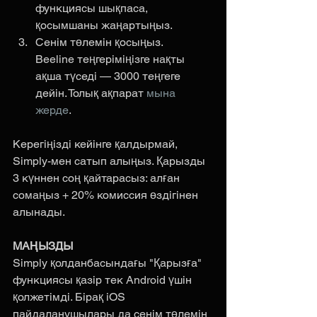
функциясы шықпаса, 
қосымшаны жаңартыңыз.
Сенім төлемін қосыңыз. 
Beeline теңгеріміңізге нақты 
ақша түседі — 3000 теңгеге 
дейін. Толық ақпарат 
мына 
жерде
. 
Керегіңізді кейінге қалдырмай, 
Simply-мен сатып алыңыз. Қарызды 
3 күннен соң қайтарасыз: алған 
сомаңыз + 20% комиссия өздігінен 
алынады.
МАҢЫЗДЫ
Simply қолданбасындағы "Қарызға" 
функциясы қазір тек Android үшін 
қолжетімді. Бірақ iOS 
пайдаланушылары да сенім төлемін 