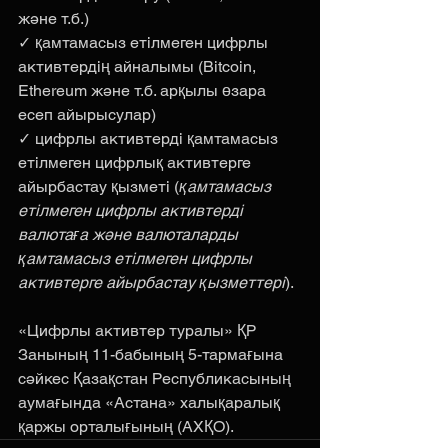
және т.б.)
✓ қамтамасыз етілмеген цифрлы 
активтердің айналымы (Bitcoin, 
Ethereum және т.б. арқылы өзара 
есеп айырысулар)
✓ цифрлы активтерді қамтамасыз 
етілмеген цифрлық активтерге 
айырбастау қызметі (
қамтамасыз 
етілмеген цифрлы активтерді 
валютаға және валюталарды 
қамтамасыз етілмеген цифрлы 
активтерге айырбастау қызметтері
).
«Цифрлы активтер туралы» ҚР 
Занының 11-бабының 5-тармағына 
сәйкес Қазақстан Республикасының 
аумағында «Астана» халықаралық 
қаржы орталығының (АХҚО).