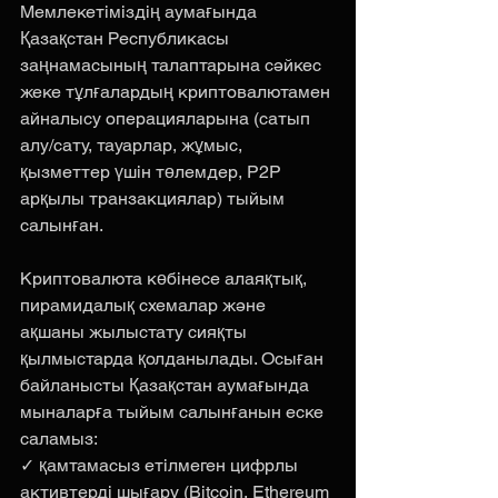
Мемлекетіміздің аумағында 
Қазақстан Республикасы 
заңнамасының талаптарына сәйкес 
жеке тұлғалардың криптовалютамен 
айналысу операцияларына (сатып 
алу/сату, тауарлар, жұмыс, 
қызметтер үшін төлемдер, P2P 
арқылы транзакциялар) тыйым 
салынған.
Криптовалюта көбінесе алаяқтық, 
пирамидалық схемалар және 
ақшаны жылыстату сияқты 
қылмыстарда қолданылады. Осыған 
байланысты Қазақстан аумағында 
мыналарға тыйым салынғанын еске 
саламыз:
✓ қамтамасыз етілмеген цифрлы 
активтерді шығару (Bitcoin, Ethereum 