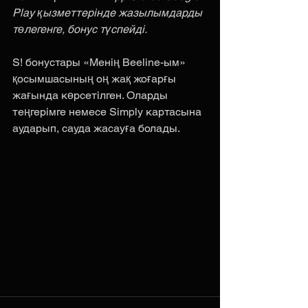
Play қызметтерінде жазылымдарды 
төлегенге, бонус түспейді.
S! бонустары «Менің Beeline-ым» 
қосымшасының оң жақ жоғарғы 
жағында көрсетілген. Оларды 
теңгерімге немесе Simply картасына 
аударып, сауда жасауға болады.