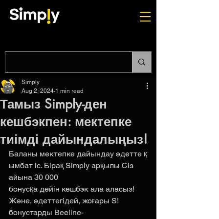
Simply
Aug 2, 2024
1 min read
Тамыз Simply-ден
кешбэкпен: мектепке
тиімді дайындалыңыз!
Баланы мектепке дайындау әдетте қ
ымбат іс. Бірақ Simply арқылы Сіз 
айына 30 000 
бонусқа дейін кешбэк ала аласыз! 
Және, әдеттегідей, жоғары S! 
бонустарды Beeline-