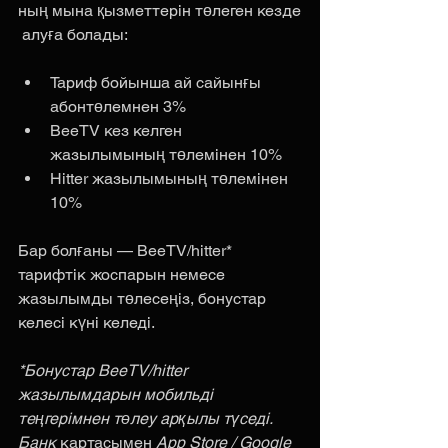
ның мына қызметтерін төлеген кезде
 алуға болады:
Тариф бойынша ай сайынғы 
абонтөлемнен 3%
BeeTV кез келген 
жазылымының төлемінен 10%
Hitter жазылымының төлемінен 
10%
Бар болғаны — BeeTV/hitter* 
тарифтік жоспарын немесе 
жазылымды төлесеңіз, бонустар 
келесі күні келеді.
*Бонустар BeeTV/hitter 
жазылымдарын мобильді 
теңгерімнен төлеу арқылы түседі. 
Банк
 картасымен 
App Store / Google 