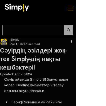
Simply
Apr 1, 2024
1 min read
Сәуірдің әзілдері жоқ-
тек Simply-дің нақты
кешбэктері!
Updated:
Apr 2, 2024
Сәуір айында Simply S! бонустарын 
келесі Beeline қызметтерін төлеу 
арқылы алуға болады:
Тариф бойынша ай сайынғы 