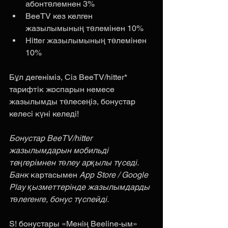
абонтөлемнен 3%
BeeTV кез келген 
жазылымының төлемінен 10%
Hitter жазылымының төлемінен 
10%
Бұл дегеніміз, Сіз BeeTV/hitter* 
тарифтік жоспарын немесе 
жазылымды төлесеңіз, бонустар 
келесі күні келеді! 
Бонустар BeeTV/hitter 
жазылымдарын мобильді 
теңгерімнен төлеу арқылы түседі. 
Банк
 картасымен 
App Store / Google 
Play қызметтерінде жазылымдарды 
төлегенге, бонус түспейді.
S! бонустары «Менің Beeline-ым» 