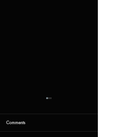
Заңды мекенжайдың
өзгергені туралы
хабарлама
Құрметті клиенттер мен
Comments
серіктестер!
«КАЗЕВРОМОБАЙЛ» ЖШС