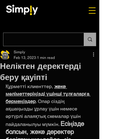
Simply
Feb 13, 2023
1 min read
Неліктен деректерді
беру қауіпті
Құрметті клиенттер, 
жеке 
мәліметтеріңізді үшінші тұлғаларға 
бермеңіздер
. Олар сіздің 
ақшаңызды ұрлау үшін немесе 
әртүрлі алаяқтық схемалар үшін 
Есіңізде 
пайдаланылуы мүмкін. 
болсын, жеке деректер 