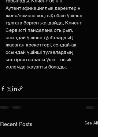
табылады. Клиент өзінің 
Аутентификациялық деректерін 
және/немесе кодтық сөзін үшінші 
тұлғаға берген жағдайда, Клиент 
Сервисті пайдалана отырып, 
осындай үшінші тұлғалардың 
жасаған әрекеттері, сондай-ақ 
осындай үшінші тұлғалардың 
келтірген залалы үшін толық 
көлемде жауапты болады.
See All
Recent Posts