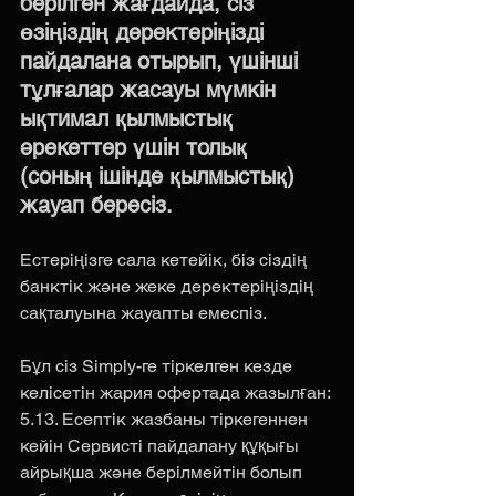
берілген жағдайда, сіз 
өзіңіздің деректеріңізді 
пайдалана отырып, үшінші 
тұлғалар жасауы мүмкін 
ықтимал қылмыстық 
әрекеттер үшін толық  
(соның ішінде қылмыстық) 
жауап бересіз.
Естеріңізге сала кетейік, біз сіздің 
банктік және жеке деректеріңіздің 
сақталуына жауапты емеспіз.
Бұл сіз Simply-ге тіркелген кезде 
келісетін жария офертада жазылған:
5.13. Есептік жазбаны тіркегеннен 
кейін Сервисті пайдалану құқығы 
айрықша және берілмейтін болып 