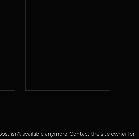
Заңды мекенжайдың
өзгергені туралы
хабарлама
Құрметті клиенттер мен
серіктестер!
st isn't available anymore. Contact the site owner for
«КАЗЕВРОМОБАЙЛ» ЖШС