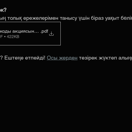
ек?
ң толық ережелерімен танысу үшін біраз уақыт бөлің
оды акциясының толық ережелері
.pdf
F • 422KB
а? Ештеңе етпейді! 
Осы жерден
 тезірек жүктеп алың