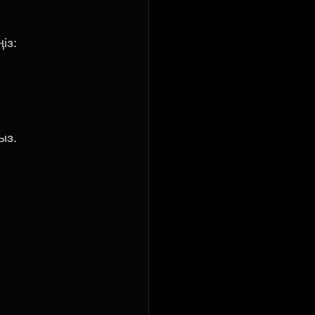
із:
ыз.