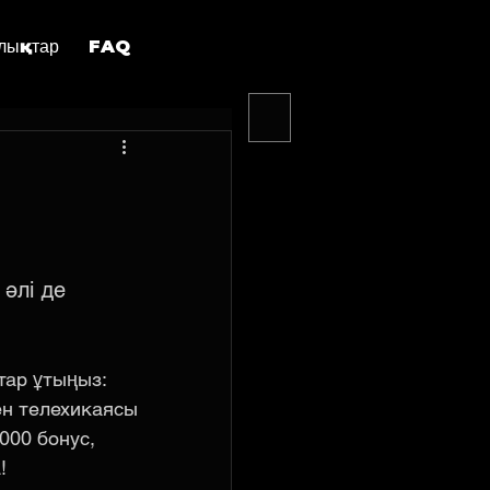
лықтар
FAQ
 әлі де 
тар ұтыңыз: 
ен телехикаясы 
000 бонус, 
  