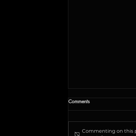
Жоспарлы жұмыстар
Comments
Біз сервисті жақсарту
бойынша жұмыс істеп
жатырмыз, сондықтан
Commenting on this po
жоспарлы жұмыстардың