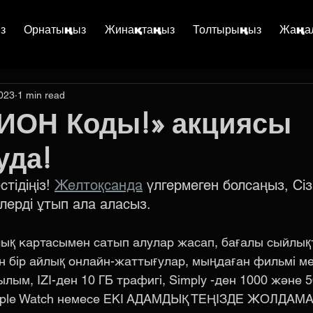
з
Орнатыңыз
Жинақтаңыз
Толтырыңыз
Жаңа
2023
1 min read
ИОН Коды!» акциясы
уда!
тідіңіз! 
Желтоқсанда
 үлгермеген болсаңыз, Сіз
ерді ұтып ала аласыз.
лық картасымен сатып алулар жасап, бағалы сыйлық
пен бір айлық онлайн-жаттығулар, мыңдаған фильмі м
ым, IZI-ден 10 ГБ трафигі, Simply -ден 1000 және 5
pple Watch немесе ЕКІ АДАМДЫҚ ТЕҢІЗДЕ ЖОЛДАМА!