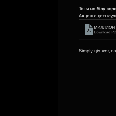
Тағы не білу кер
Акцияға қатысуды
МИЛЛИОН к
Download PD
Simply-ңіз жоқ п