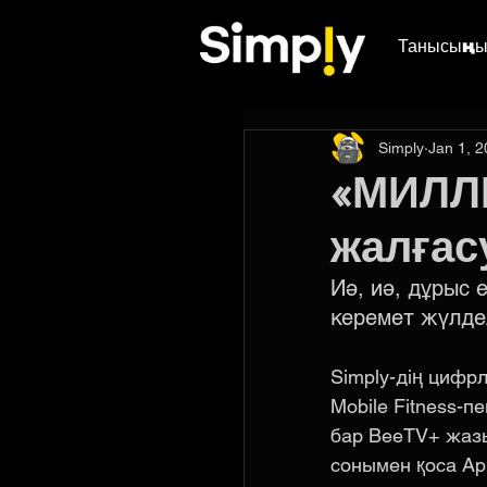
Танысыңы
Simply
Jan 1, 
«МИЛЛ
жалғас
Иә, иә, дұрыс ес
керемет жүлдел
Simply-дің цифр
Mobile Fitness-
бар BeeTV+ жазыл
сонымен қоса A