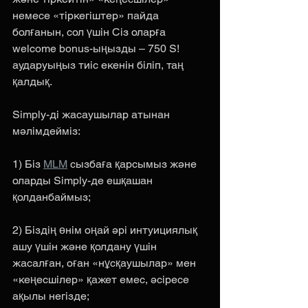
немесе «тіркегіштер» пайда 
болғанын, сол үшін Сіз оларға 
welcome bonus-ыңызды – 750 S! 
аударуыңыз тиіс екенін біліп, таң 
қалдық. 
Simply-ді жасаушылар атынан 
мәлімдейміз: 
1) Біз 
MLM
 сызбаға қарсымыз және 
оларды Simply-де ешқашан 
қолданбаймыз;
2) Біздің өнім оңай әрі интуициялық 
ашу үшін және қолдану үшін 
жасалған, оған «нұсқаушылар» мен 
«кеңесшілер» қажет емес, әсіресе 
ақылы негізде;