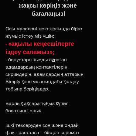
жақсы көріңіз және 
бағалаңыз!
Осы мәселені жою жолында бірге 
жұмыс істеуіміз үшін: 
- «ақылы кеңесшілерге 
іздеу саламыз»;
- бонустарыңызды сұраған 
адамдардың контактілерін, 
скриндерін, адамдардың аттарын 
Simply қосымшасындағы қолдау 
тобына беріңіздер.
Барлық ақпаратыңыз құпия 
болатыны анық. 
Ішкі тексеруден соң және ондай 
факт расталса – бізден керемет 