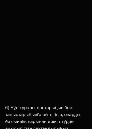
6) Бұл туралы достарыңыз бен 
таныстарыңызға айтыңыз, оларды 
өз сыйақыларынан ерікті түрде 
айырылудан сақтандырыңыз;