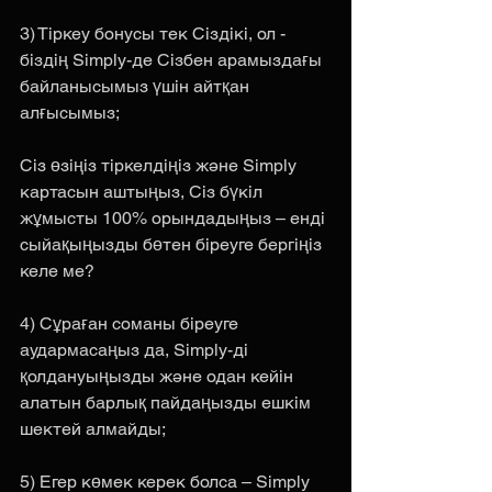
3) Тіркеу бонусы тек Сіздікі, ол - 
біздің Simply-де Сізбен арамыздағы 
байланысымыз үшін айтқан 
алғысымыз;  
Сіз өзіңіз тіркелдіңіз және Simply 
картасын аштыңыз, Cіз бүкіл 
жұмысты 100% орындадыңыз – енді 
сыйақыңызды бөтен біреуге бергіңіз 
келе ме?
4) Сұраған соманы біреуге 
аудармасаңыз да, Simply-ді 
қолдануыңызды және одан кейін 
алатын барлық пайдаңызды ешкім 
шектей алмайды;
5) Егер көмек керек болса – Simply 