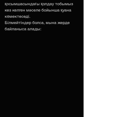
қосымшасындағы қолдау тобымыз 
кез келген мәселе бойынша қуана 
көмектеседі. 
Білмейтіндер болса, мына жерде 
байланыса алады: