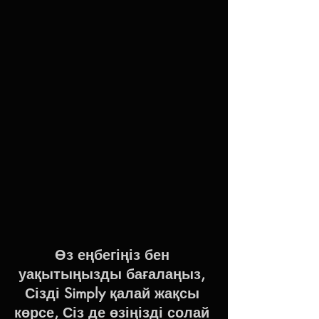
Өз еңбегіңіз бен 
уақытыңызды бағалаңыз, 
Сізді Simply қалай жақсы 
көрсе, Сіз де өзіңізді солай 