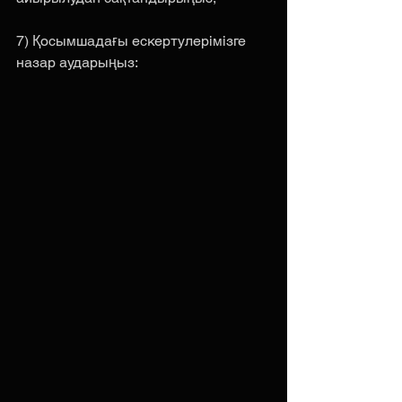
7) Қосымшадағы ескертулерімізге 
назар аударыңыз: 