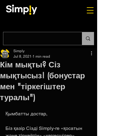
Simply
Jul 8, 2021
1 min read
Кім мықты? Сіз
мықтысыз! (бонустар
мен "тіркегіштер
туралы")
Қымбатты достар,
Біз қазір Сізді Simply-ге «қосатын 
және тіркейтін» «кеңесшілер» 