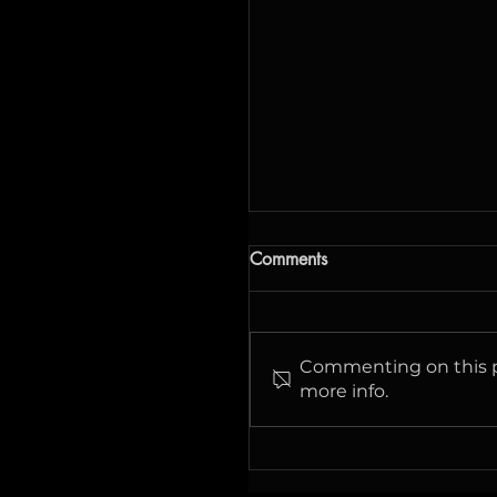
Жоспарлы жұмыстар
Comments
Біз сервисті жақсарту
бойынша жұмыс істеп
жатырмыз, сондықтан
Commenting on this po
жоспарлы жұмыстардың
more info.
саны артты. Толығырақ:
Тамыз Күні Уақыты Әсері
07.08.2026 04:00-08:30
Janymda-дағы "Simply"