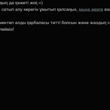
ың да қажеті жоқ =)
 сатып алу керегін ұмытып қалсаңыз, 
мына жерге
 вэ
 мектеп алды қарбаласы тәтті болсын және жаздың 
лейміз!