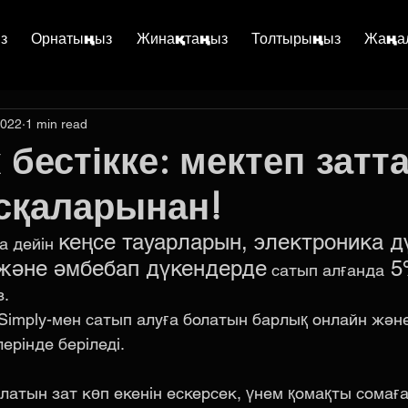
з
Орнатыңыз
Жинақтаңыз
Толтырыңыз
Жаңа
2022
1 min read
 бестікке: мектеп затт
сқаларынан!
кеңсе тауарларын, электроника дү
 дейін 
және әмбебап дүкендерде
 
 сатып алғанда
. 
Simply-мен сатып алуға болатын барлық онлайн жән
ерінде беріледі. 
латын зат көп екенін ескерсек, үнем қомақты сомағ