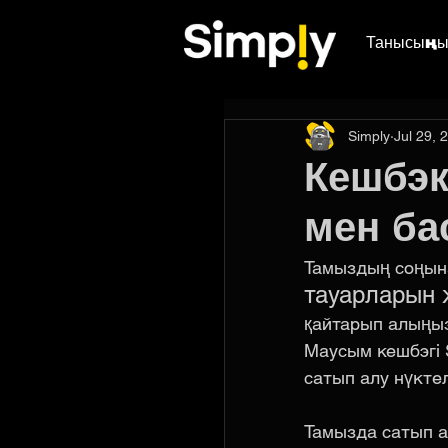
Танысыңы
Simply
Jul 29, 
Кешбэк
мен ба
Тамыздың соңына
тауарларын 
қайтарып алыңыз
Маусым кешбэгі 
сатып алу нүктел
Тамызда сатып а