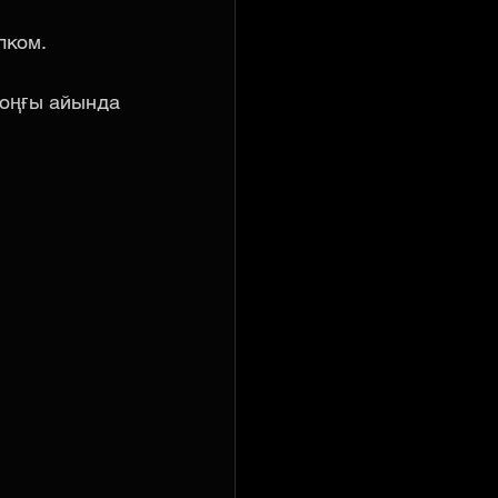
лком.
соңғы айында 