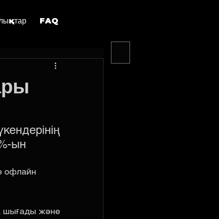
лықтар
FAQ
ары
кендерінің 
5%-ын
е офлайн 
а шығады және 