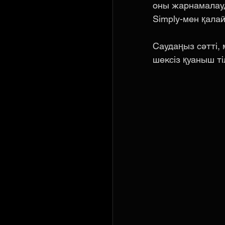
оны жарнамалауд
Simply-мен қалай
Саудаңыз сәтті,
шексіз қуаныш ті