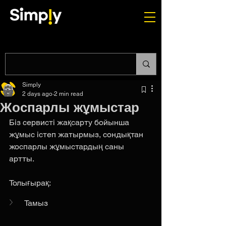
Simply
2 days ago
2 min read
Жоспарлы жұмыстар
Біз сервисті жақсарту бойынша 
жұмыс істеп жатырмыз, сондықтан 
жоспарлы жұмыстардың саны 
артты. 
Толығырақ:
Тамыз