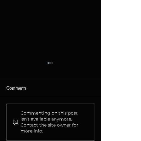
Comments
Күн сайын — 100 000
Ғажайып осын
Commenting on this post
isn't available anymore.
S! бонусқа дейін ұтып
Simply Қазақст
Contact the site owner for
алуыңыз мүмкін
өзгерістер жо
more info.
іске қоспақ