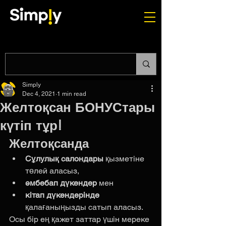
Simply
Dec 4, 2021
1 min read
Желтоқсан БОНУСтары
күтіп тұр!
Желтоқсанда
Сұлулық салондары
 қызметіне 
төлей аласыз, 
әмбебап дүкендер 
мен
кітап дүкендерінде
қалағаныңызды сатып аласыз. 
Осы бір ең қажет заттар үшін мереке 