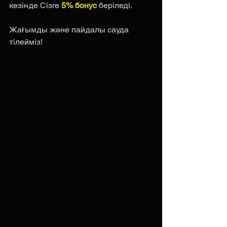
кезінде Сізге 
5% бонус 
беріледі. 
Жағымды және пайдалы сауда 
тілейміз!