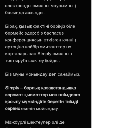
электронды әмияны маусымның 
басында ашылды. 
Бірақ, қызық фактіні бәріңіз біле 
бермейсіздер: біз баспасөз 
конференциясын өткізген күннің 
ертеңіне кейбір эмитенттер өз 
карталарынан Simply әмиянын 
толтыруға шектеу қойды. 
Біз мұны мойындау деп санаймыз. 
Simply – барлық қазақстандыққа 
керемет қызметтер мен өнімдерге 
қосылу мүмкіндігін беретін тиімді 
сервис 
екенін мойындау. 
Мәжбүрлі шектеулер әлі де 