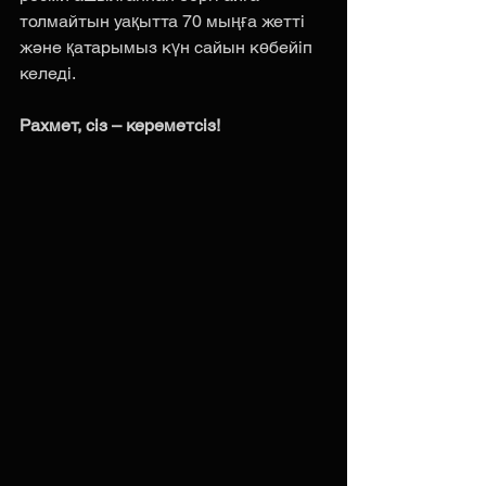
толмайтын уақытта 70 мыңға жетті 
және қатарымыз күн сайын көбейіп 
келеді.  
Рахмет, сіз – кереметсіз!