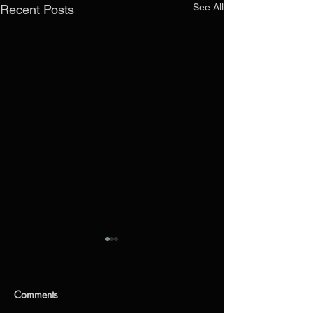
See All
Recent Posts
Заңды мекенжайдың
өзгергені туралы
хабарлама
Құрметті клиенттер мен
Comments
серіктестер!