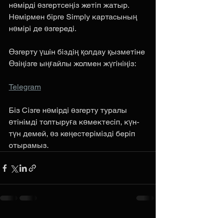
нөмірді өзгертсеңіз жетіп жатыр. 
Нөмірмен бірге Simply картасының 
нөмірі де өзгереді. 
Өзгерту үшін біздің қолдау қызметіне 
Өзіңізге ыңғайлы жолмен жүгініңіз:  
Telegram
Біз Сізге нөмірді өзгерту туралы 
өтінімді толтыруға көмектесіп, күн-
түн демей, өз кеңестерімізді беріп 
отырамыз.