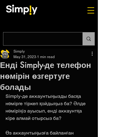
Simply
May 31, 2023
1 min read
Енді Simply-де телефон
нөмірін өзгертуге
болады
Simply-де аккаунтыңызды басқа 
нөмірге тіркеп қойдыңыз ба? Әлде 
нөміріңіз ауысып, енді аккаунтқа 
кіре алмай отырсыз ба? 
Өз аккаунтыңызға байланған 