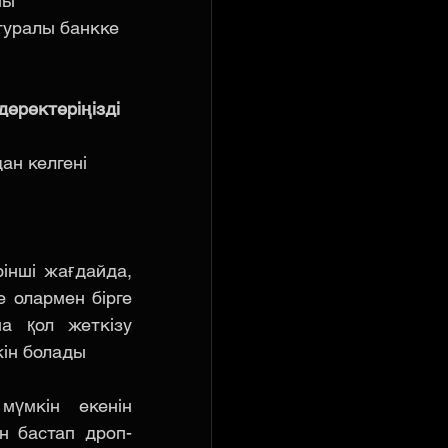
ны 
туралы банкке 
деректеріңізді 
ан келгені 
інші жағдайда, 
 олармен бірге 
а қол жеткізу 
кін
болады
үмкін екенін 
н бастап дроп-