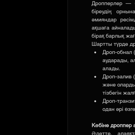
Дропперлер — б
біреудің орнын
әмияндар ресім
ақшаға айналады
бірақ барлық жағ
Шартты түрде др
Дроп-обнал 
аударады, а
алады.
Дроп-залив 
және оларды
тізбегін жа
Дроп-транзи
одан әрі өзг
Көбіне дроппер 
Әдетте, алаяқ