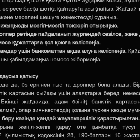
 Егер сіздің шотыңызға «қате» аударым келсе, ақша
, әсіресе басқа шотқа қайтаруға асықпаңыз. Жағдай 
және мәселені шешуге көмектесуді сұраңыз.
рихыңызды мезгіл-мезгіл тексеріп отырыңыз.
роппер ретінде пайдаланып жүргендей сезілсе, жеке 
есе құжаттарға қол қоюға келіспеңіз.
амдар үшін банкоматтан ақша алуға келіспеңіз.
 Қайд
шаны қабылдамаңыз немесе жібермеңіз.
даусыз қатысу
де де, өз еркінен тыс та дроппер бола алады. Бір
ктік картасын сыйақы үшін алаяқтарға береді немесе
 Екінші жағдайда, адам өзінің банктік картасын
алмай, олар зиянкестердің қолына түскен кезде мүм
 беру кезінде қандай жауапкершілік қарастырылған.
рына жеңіл-желпі қарау өте қымбатқа түсуі м
Р Қылмыстық кодексінің 28, 190-баптары 16 жаста