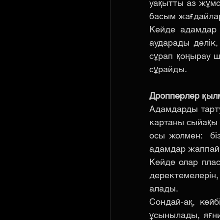
уақытты аз жұмс
басым жағдайлар
Кейде адамдар 
аударады делік,
сұрап қоңырау ш
сұрайды.
Дропперлер қыл
Адамдарды тарту
картаны сыйақы ү
осы жолмен:  бі
адамдар жаппай
Кейде олар плас
деректемелерін
алады.
Сондай-ақ, кей
ұсынылады, яғни