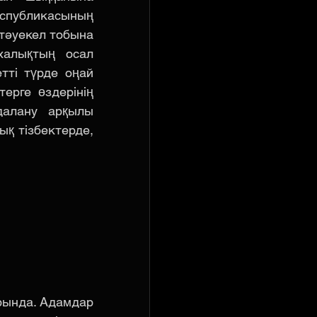
публикасының 
тәуекел тобына 
алықтың осал 
ті түрде оңай 
рге өздерінің 
алану арқылы 
қ тізбектерде, 
рында. Адамдар 