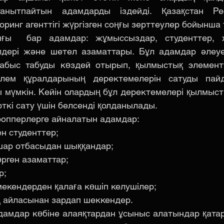
анытпайтын адамдарды іздейді. Қазақстан Рес
ринг агенттігі жүргізген соңғы зерттеулер бойынша 
ғы  бар адамдар: жұмыссыздар, студенттер, х
лдері және шетел азаматтары. Бұл адамдар әлеует
быс табуды көздей отырып, қылмыстық элементте
өлем құралдарының деректемелерін сатуды пайд
 мүмкін. Кейін олардың бұл деректемелері қылмысты
рткі сату үшін белсенді қолданылады.
ропперлерге айналатын адамдар:
н студенттер;
шар отбасыдан шыққандар;
рген азаматтар;
р;
мекендерден қалаға көшіп келушілер;
 айласынан зардап шеккендер.
дамдар көбіне алаяқтардан ұсыныс алатындар қата