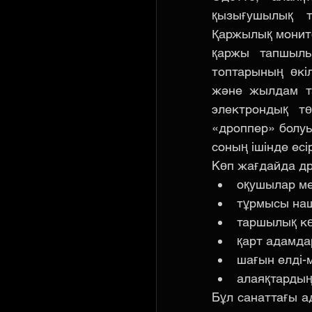
қызығушылық т
Қаржылық монито
қаржы тапшылы
топтарының өкі
және жылдам та
электрондық т
«дроппер» болуы
соның ішінде есі
Көп жағдайда д
оқушылар ме
тұрмысы на
таршылық кө
қарт адамда
шағын елді-
алаяқтардың
Бұл санаттағы а