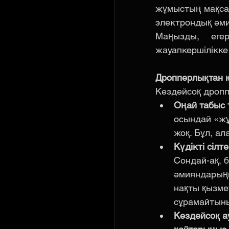
жұмыстың мақсат
электрондық әм
Маңызды, еге
жауапкершілікке
Дропперлықтан қ
Кездейсоқ дропп
Оңай табыс 
осындай «жұ
жоқ. Бұл, ал
Күдікті сіл
Сондай-ақ, 
әмияндарыңы
нақты қызме
сұрамайтын
Кездейсоқ а