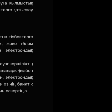
уға қылмыстық 
ерге қатыспау 
ық тізбектерге 
, жеке төлем 
 электрондық 
пкершіліктің 
лаларыңызбен 
н, электрондық 
өзінің банктік 
 ескертіңіз. 