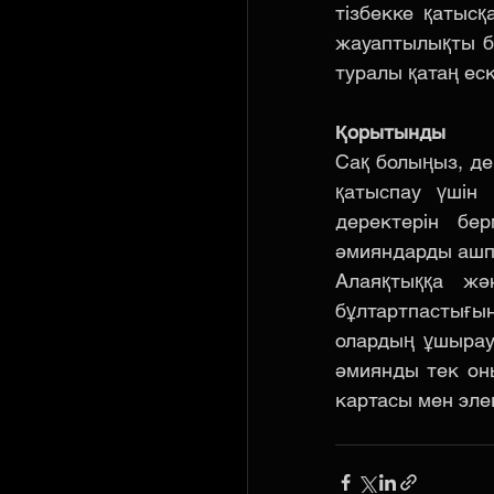
тізбекке қатыс
жауаптылықты б
туралы қатаң еск
Қорытынды
Сақ болыңыз, де
қатыспау үшін
деректерін бе
әмияндарды ашп
Алаяқтыққа жән
бұлтартпастығ
олардың ұшырауы
әмиянды тек оны
картасы мен эле