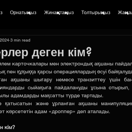
з
Орнатыңыз
Жинақтаңыз
Толтырыңыз
Жаңа
 2024
3 min read
рлер деген кім?
өлем карточкалары мен электрондық ақшаны пайдал
ық пен құқыққа қарсы операциялардың өсуі байқалуд
ған ақшаны шығару немесе транзиттеу үшін бан
ияндарды сыйақыға пайдалануды ұсына отырып, 
қылы адамдарды мақсатты түрде тартады. 
е қатысатын және ұрланған ақшаны манипуляциял
т көрсететін адам «дроппер» деп аталады.
н кім?