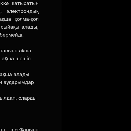
кке қатысатын 
, электрондық 
қша қолма-қол 
 сыйақы алады, 
 бермейді.
ртасына ақша 
л ақша шешіп 
 ақша алады 
н аударымдар 
былдап, оларды 
ан шыққанына 