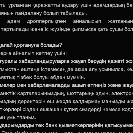
ы ұрланған қаражатты аудару үшін адамдардың бан
иянын пайдалану болып табылады.
р адам дропперлықпен айналысып жатқанын
 тартылады және іс жүзінде қылмысқа қатысушы бо
алай қорғануға болады?
ерға айналып кетпеу үшін:
туралы хабарландыруларға жауап берудің қажеті жо
мыста» ештеңе істемесең де ақша алу ұсынылса, келі
аяқтық тізбек болуы әбден мүмкін.
темелер мен хабарламаларды ашып өтпеңіз және жау
банктік карталарыңыздың, шоттарыңыздың, электро
здың деректерін еш жерде қалдырмау маңызды жән
ткерлері сізден ешқашан құпия сөздерді немесе кодт
ын ұмытпаңыз.
ударымдарды тек банк қызметкерлерінің қатысуыме