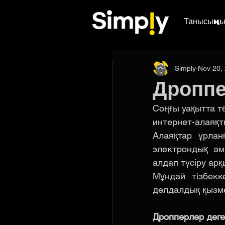
Танысыңы
Simply
Nov 20,
Дроппе
Соңғы уақытта т
интернет-алаяқт
Алаяқтар ұрлан
электрондық әм
алдап түсіру ар
Мұндай тізбекк
делдалдық қызме
Дропперлер деге