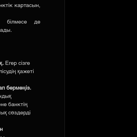
ктік картасын, 
 білмесе де 
лады.
қ.
 Егер сізге 
судің қажеті 
ап бермеңіз.
ндық 
е банктің 
ық сөздерді 
н 