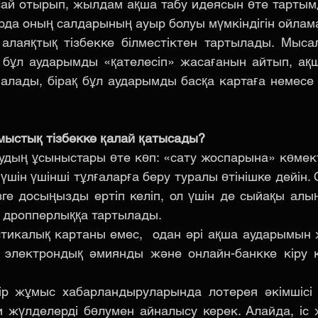
ай отырып, жылдам ақша табу идеясын өте тартымд
да оның салдарының ауыр болуы мүмкіндігін ойлам
алаяқтық тізбекке білместіктен тартылады. Мысал
 бұл аударымды «қателесіп» жасағанын айтып, ақш
алады, бірақ бұл аударымды басқа картаға немесе
мыстық тізбекке қалай қатысады?
дың ұсыныстары өте көп: «сату жоспарына» көмект
шін үшінші тұлғаларға беру туралы өтінішке дейін. С
зге досыңызды ертіп келіп, ол үшін де сыйақы алы
 дропперлыққа тартылады.
тикалық картаны емес,  одан әрі ақша аударымын 
, электрондық әмиянды және онлайн-банкке кіру к
бір жұмыс хабарландыруларында лотерея әкімшісі 
 жүлделерді бөлумен айналысу керек. Алайда, іс 