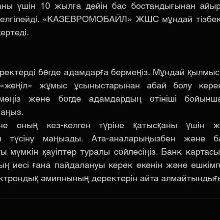
қаны үшін 10 жылға дейін бас бостандығынан айыр
елгілейді. «КАЗЕВРОМОБАЙЛ» ЖШС мұндай тізбект
ертеді. 
ректерді бөгде адамдарға бермеңіз. Мұндай қылмыст
 «жеңіл» жұмыс ұсыныстарынан абай болу керек
рмеңіз және бөгде адамдардың өтініші бойынша
аңыз.
е оның кез-келген түріне қатысқаны үшін жауа
ын түсіну маңызды. Ата-аналарыңызбен және ба
 мүмкін қауіптер туралы сөйлесіңіз. Банк картасы
ң иесі ғана пайдалануы керек екенін және ешкімге 
ктрондық әмиянының деректерін айта алмайтындығын