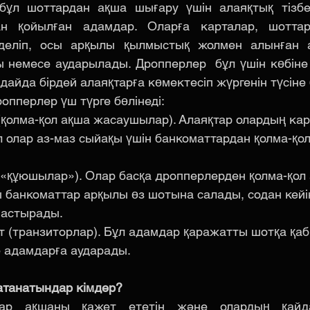
ұл шоттардан ақша шығару үшін алаяқтық тізбе
ан қойылған адамдар. Оларға карталар, шоттар
деліп, осы арқылы қылмыстық жолмен алынған а
 немесе аударылады. Дропперлер  бұл үшін көбіне
дайда бірдей алаяқтарға көмектесіп жүргенін түсіне
опперлер үш түрге бөлінеді:
(қолма-қол ақша жасаушылар). Алаяқтар олардың ка
л олар аз-маз сыйақы үшін банкоматтардан қолма-қо
(«құюшылар»). Олар басқа дропперлерден қолма-қол
 банкоматтар арқылы өз шотына салады, содан кейі
лғастырады.
т (транзиторлар). Бұл адамдар қаражатты шотқа қа
е адамдарға аударады.
атанатындар кімдер?
тар ақшаны қажет ететін және олардың қайд