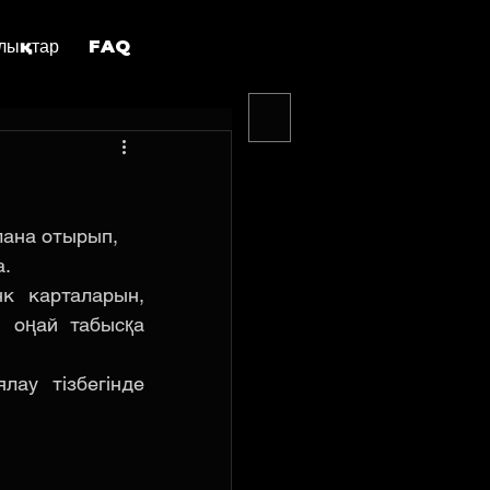
лықтар
FAQ
ана отырып, 
а.
к карталарын, 
 оңай табысқа 
ау тізбегінде 