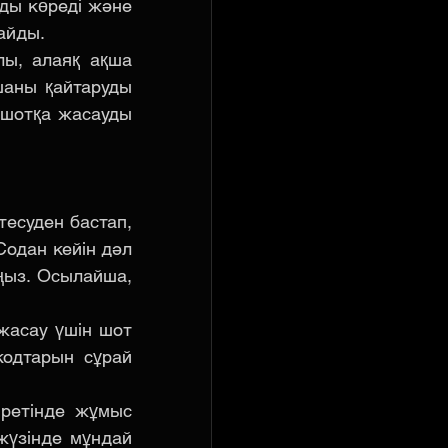
ы көреді және 
айды.
ы, алаяқ ақша 
аны қайтаруды 
 шотқа жасауды 
есуден бастап, 
одан кейін дәл 
ңыз. Осылайша, 
жасау үшін шот 
одтарын сұрай 
ретінде жұмыс 
жүзінде мұндай 