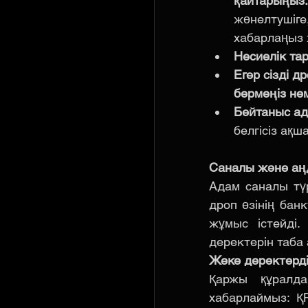
қайтарыңыз.
жөнелтушіге
хабарлаңыз 
Несиелік та
Егер сізді д
бермеңіз нем
Бейтаныс ад
белгісіз ақ
Саналы және аң
Адам саналы түр
дроп өзінің бан
жұмыс істейді.
деректерін таба 
Жеке деректерді
Қаржы құралда
хабарлаймыз: Қ